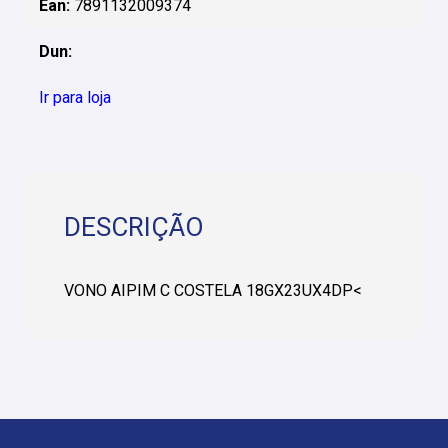
Ean:
7891132009374
Dun:
Ir para loja
DESCRIÇÃO
VONO AIPIM C COSTELA 18GX23UX4DP<