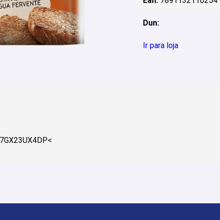
Ean:
7891132110254
Dun:
Ir para loja
17GX23UX4DP<