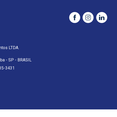
tos LTDA.
uba - SP - BRASIL
35-3431