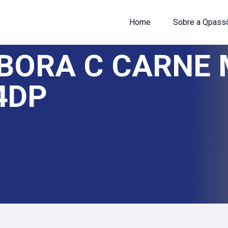
Home
Sobre a Qpass
BORA C CARNE 
4DP