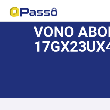
VONO ABO
17GX23UX