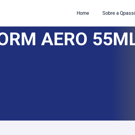
Home
Sobre a Qpass
ORM AERO 55ML