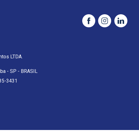
tos LTDA.
uba - SP - BRASIL
35-3431