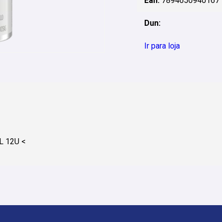
Ean:
7894650940167
Dun:
Ir para loja
 12U <