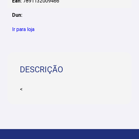
Ean:
7891132009466
Dun:
Ir para loja
DESCRIÇÃO
<