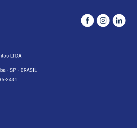
tos LTDA.
uba - SP - BRASIL
35-3431