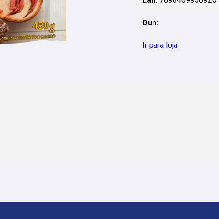
Ean:
7898409950926
Dun:
Ir para loja