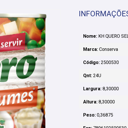
INFORMAÇÕE
Nome:
KH QUERO SEL
Marca:
Conserva
Código:
2500530
Qnt:
24U
Largura:
8,30000
Altura:
8,30000
Peso:
0,36875