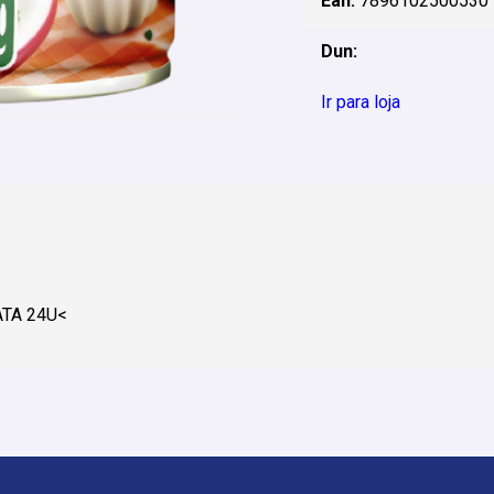
Ean:
7896102500530
Dun:
Ir para loja
TA 24U<