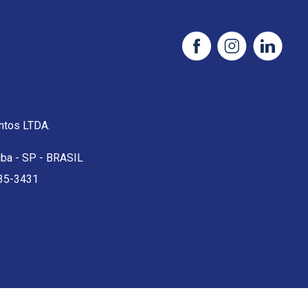
tos LTDA.
uba - SP - BRASIL
35-3431