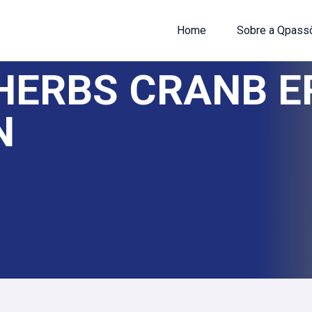
Home
Sobre a Qpass
 HERBS CRANB 
N