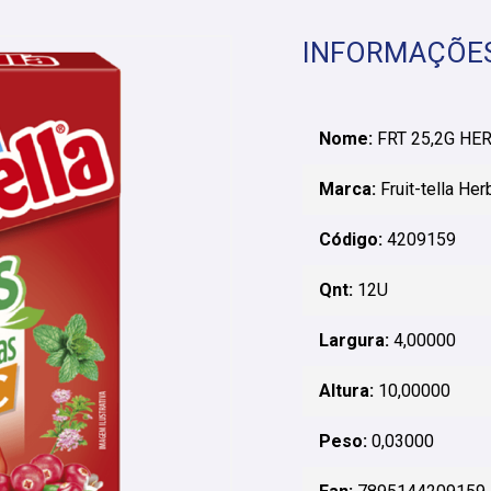
INFORMAÇÕE
Nome:
FRT 25,2G HE
Marca:
Fruit-tella Her
Código:
4209159
Qnt:
12U
Largura:
4,00000
Altura:
10,00000
Peso:
0,03000