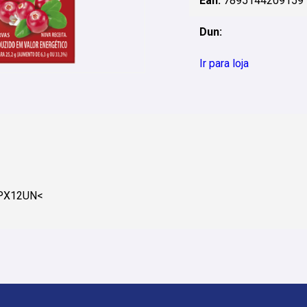
Ean:
7895144209159
Dun:
Ir para loja
DPX12UN<