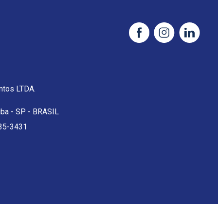
tos LTDA.
uba - SP - BRASIL
35-3431