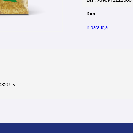
Ean:
7898912222060
Dun:
Ir para loja
GX20U<