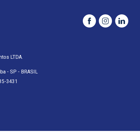
tos LTDA.
uba - SP - BRASIL
35-3431