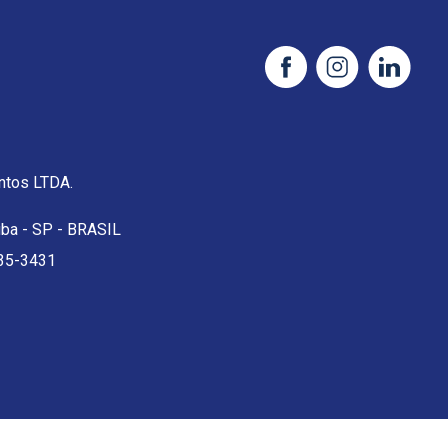
tos LTDA.
uba - SP - BRASIL
35-3431