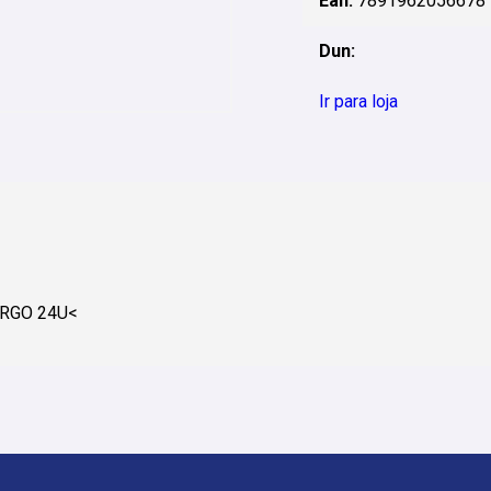
Ean:
7891962056678
Dun:
Ir para loja
RGO 24U<