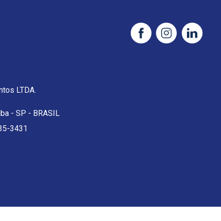
tos LTDA.
uba - SP - BRASIL
35-3431