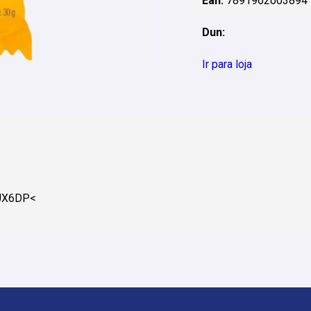
Ean:
7891962003894
Dun:
Ir para loja
UX6DP<