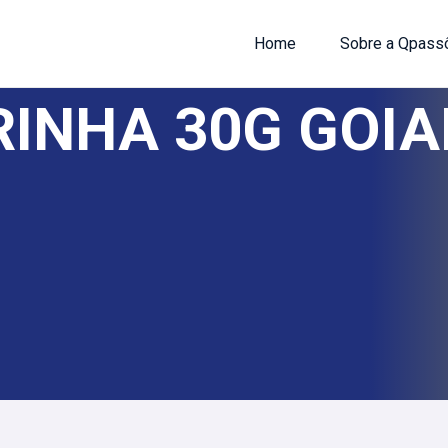
Home
Sobre a Qpass
INHA 30G GOI