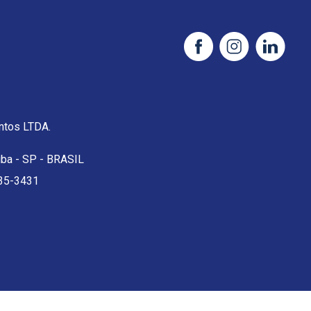
tos LTDA.
uba - SP - BRASIL
35-3431