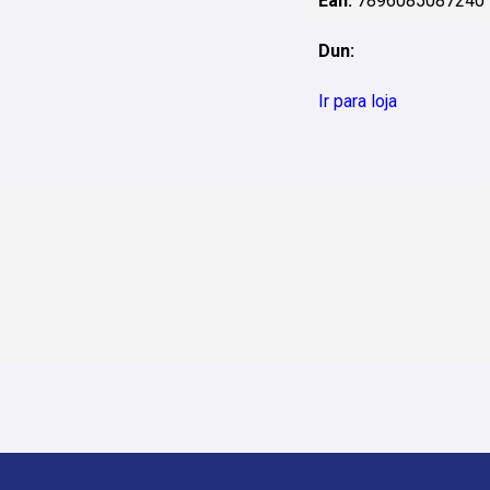
Ean:
7896085087240
Dun:
Ir para loja